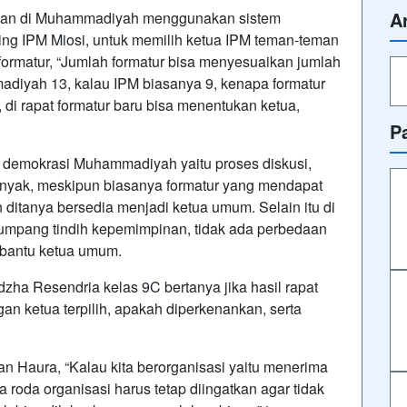
A
lihan di Muhammadiyah menggunakan sistem
ting IPM Miosi, untuk memilih ketua IPM teman-teman
formatur, “Jumlah formatur bisa menyesuaikan jumlah
diyah 13, kalau IPM biasanya 9, kenapa formatur
 di rapat formatur baru bisa menentukan ketua,
P
demokrasi Muhammadiyah yaitu proses diskusi,
rbanyak, meskipun biasanya formatur yang mendapat
ditanya bersedia menjadi ketua umum. Selain itu di
tumpang tindih kepemimpinan, tidak ada perbedaan
mbantu ketua umum.
zha Resendria kelas 9C bertanya jika hasil rapat
gan ketua terpilih, apakah diperkenankan, serta
aan Haura, “Kalau kita berorganisasi yaitu menerima
ya roda organisasi harus tetap diingatkan agar tidak