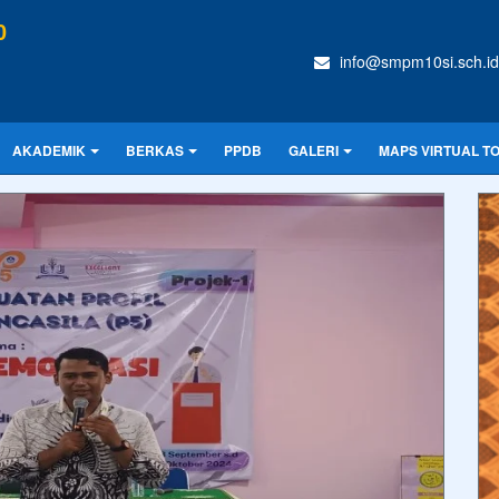
0
info@smpm10si.sch.id
AKADEMIK
BERKAS
PPDB
GALERI
MAPS VIRTUAL T