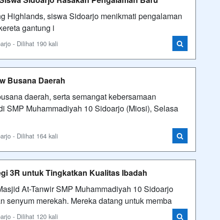
ing Highlands, siswa Sidoarjo menikmati pengalaman
ereta gantung i
o - Dilihat 190 kali
ow Busana Daerah
 busana daerah, serta semangat kebersamaan
i di SMP Muhammadiyah 10 Sidoarjo (Miosi), Selasa
o - Dilihat 164 kali
egi 3R untuk Tingkatkan Kualitas Ibadah
 di Masjid At-Tanwir SMP Muhammadiyah 10 Sidoarjo
gan senyum merekah. Mereka datang untuk memba
o - Dilihat 120 kali