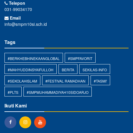
Telepon
031-99034170
Email
info@smpm10si.sch.id
Tags
#BERKHEBHINEKAANGLOBAL
#SMPFAVORIT
#MAHYUDDINSYAIFULLOH
BERITA
SEKILAS-INFO
#SEKOLAHISLAM
#FESTIVAL RAMADHAN
#TASMI'
#PLTS
#SMPMUHAMMADIYAH10SIDOARJO
Ikuti Kami