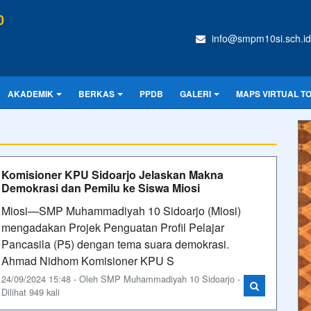
0
info@smpm10si.sch.id
AKADEMIK
BERKAS
PPDB
GALERI
MAPS VIRTUAL T
Komisioner KPU Sidoarjo Jelaskan Makna
Demokrasi dan Pemilu ke Siswa Miosi
Miosi—SMP Muhammadiyah 10 Sidoarjo (Miosi)
mengadakan Projek Penguatan Profil Pelajar
Pancasila (P5) dengan tema suara demokrasi.
Ahmad Nidhom Komisioner KPU S
24/09/2024 15:48 - Oleh SMP Muhammadiyah 10 Sidoarjo -
Dilihat 949 kali