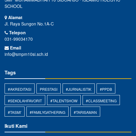
SCHOOL
Alamat
Jl. Raya Sungon No.1A-C
Telepon
031-99034170
Email
info@smpm10si.sch.id
Tags
#AKREDITASI
PRESTASI
#JURNALISTIK
#PPDB
#SEKOLAHFAVORIT
#TALENTSHOW
#CLASSMEETING
#TASMI'
#FAMILYGATHERING
#TARISAMAN
Ikuti Kami